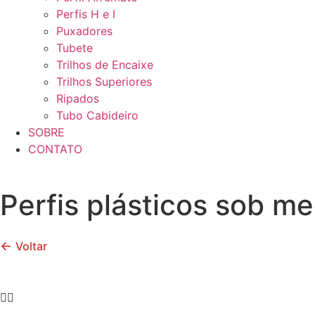
Perfis H e I
Puxadores
Tubete
Trilhos de Encaixe
Trilhos Superiores
Ripados
Tubo Cabideiro
SOBRE
CONTATO
Perfis plásticos sob m
←
Voltar