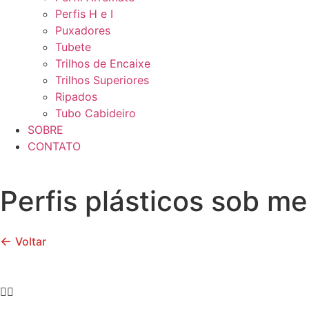
Perfis H e I
Puxadores
Tubete
Trilhos de Encaixe
Trilhos Superiores
Ripados
Tubo Cabideiro
SOBRE
CONTATO
Perfis plásticos sob m
←
Voltar