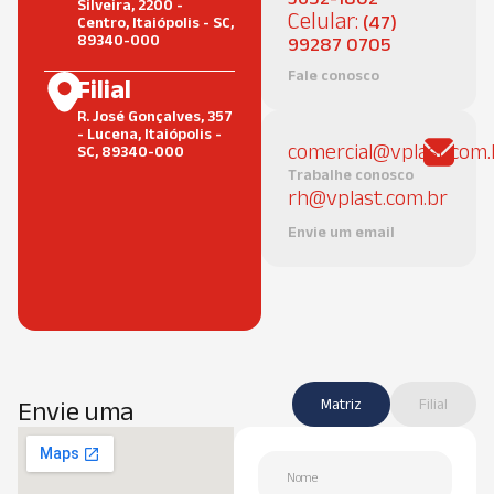
Silveira, 2200 -
Celular:
(47)
Centro, Itaiópolis - SC,
89340-000
99287 0705
Fale conosco
Filial
R. José Gonçalves, 357
- Lucena, Itaiópolis -
comercial@vplast.com.
SC, 89340-000
Trabalhe conosco
rh@vplast.com.br
Envie um email
Matriz
Filial
Envie uma
mensagem